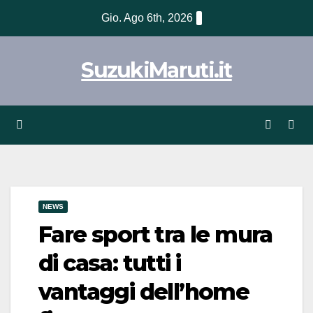
Vai
Gio. Ago 6th, 2026
al
contenuto
SuzukiMaruti.it
NEWS
Fare sport tra le mura
di casa: tutti i
vantaggi dell’home