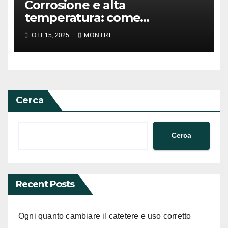
Corrosione e alta
temperatura: come
preservare un elemento
OTT 15, 2025
MONTRE
termometrico
Cerca
Cerca
Recent Posts
Ogni quanto cambiare il catetere e uso corretto