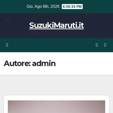
Vai
Gio. Ago 6th, 2026
6:55:34 PM
al
contenuto
SuzukiMaruti.it
Autore:
admin