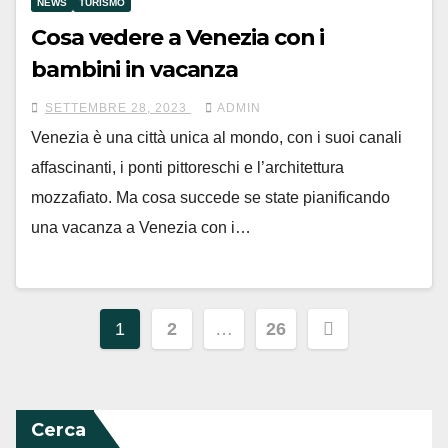
NEWS
TURISMO
Cosa vedere a Venezia con i
bambini in vacanza
SETTEMBRE 28, 2023
ADMIN
Venezia è una città unica al mondo, con i suoi canali
affascinanti, i ponti pittoreschi e l’architettura
mozzafiato. Ma cosa succede se state pianificando
una vacanza a Venezia con i…
Paginazione
1
2
…
26
degli
articoli
Cerca