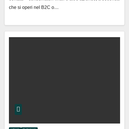
che si operi nel B2C o…