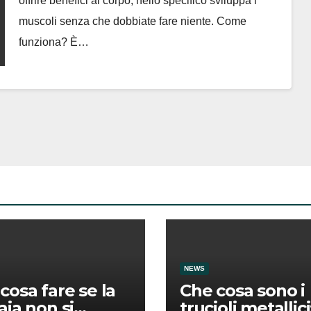
offrire benefici al corpo, nello specifico sviluppa i
muscoli senza che dobbiate fare niente. Come
funziona? È…
NEWS
cosa fare se la
Che cosa sono i
aia non si
trucioli metallici