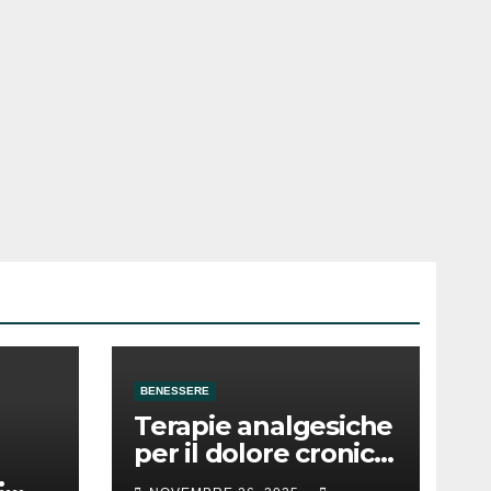
BENESSERE
Terapie analgesiche
per il dolore cronico:
le cose da sapere
: