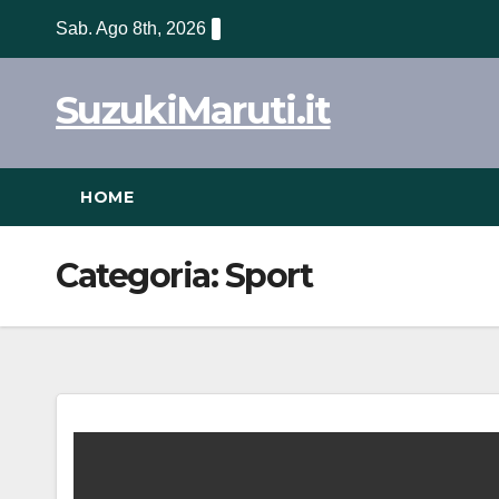
Vai
Sab. Ago 8th, 2026
al
contenuto
SuzukiMaruti.it
HOME
Categoria:
Sport