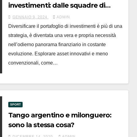
investimenti: dalle squadre di
calcio alle criptovalute
GENNAIO 9, 2024
ADMIN
Diversificare il portafoglio di investimenti è più di una
strategia, è diventata una vera e propria necessità
nell’odierno panorama finanziario in costante
evoluzione. Esplorare asset innovativi e meno
convenzionali, come…
SPORT
Tango argentino e milonguero:
sono la stessa cosa?
DICEMBRE 14, 2020
ADMIN