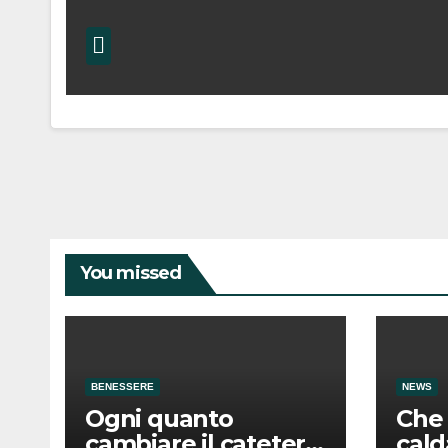
You missed
BENESSERE
NEWS
Ogni quanto
Che 
cambiare il catetere
cald