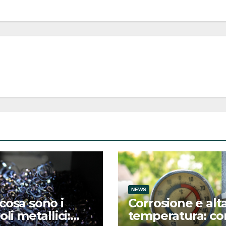
NEWS
cosa sono i
Corrosione e alt
oli metallici:
temperatura: c