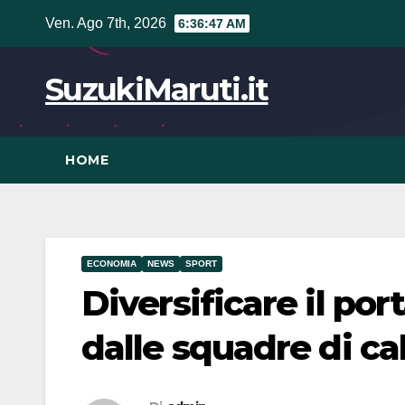
Vai
Ven. Ago 7th, 2026
6:36:48 AM
al
contenuto
SuzukiMaruti.it
HOME
ECONOMIA
NEWS
SPORT
Diversificare il por
dalle squadre di cal