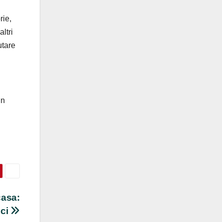
rie,
altri
utare
in
casa:
ici