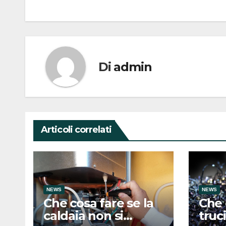
Di
admin
Articoli correlati
NEWS
NEWS
Che cosa fare se la
Che 
caldaia non si
truci