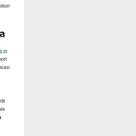
itori
sa
e in
port
siasi
tti
ale
à