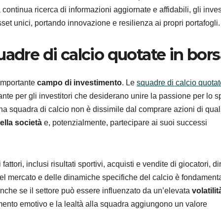
tinua ricerca di informazioni aggiornate e affidabili, gli invest
set unici, portando innovazione e resilienza ai propri portafogli.
uadre di calcio quotate in bor
 importante
campo di investimento
. Le
squadre di calcio quotat
te per gli investitori che desiderano unire la passione per lo s
n una squadra di calcio non è dissimile dal comprare azioni di qual
ella società
e, potenzialmente, partecipare ai suoi successi
tori, inclusi risultati sportivi, acquisti e vendite di giocatori, diri
del mercato e delle dinamiche specifiche del calcio è fondament
Anche se il settore può essere influenzato da un’elevata
volatilit
gimento emotivo e la lealtà alla squadra aggiungono un valore