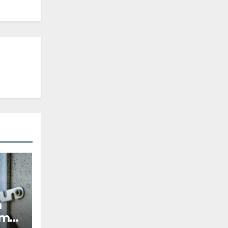
a
ome