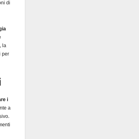
ni di
gia
e
, la
i per
i
re i
nte a
sivo.
menti