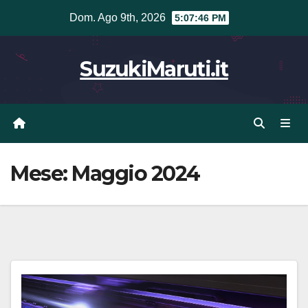
Vai
Dom. Ago 9th, 2026
5:07:46 PM
al
contenuto
SuzukiMaruti.it
Mese:
Maggio 2024