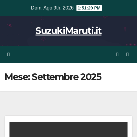
Vai
Dom. Ago 9th, 2026
1:51:30 PM
al
contenuto
SuzukiMaruti.it
Mese:
Settembre 2025