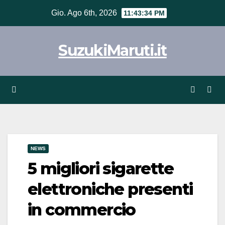
Vai
Gio. Ago 6th, 2026
11:43:34 PM
al
contenuto
SuzukiMaruti.it
NEWS
5 migliori sigarette
elettroniche presenti
in commercio