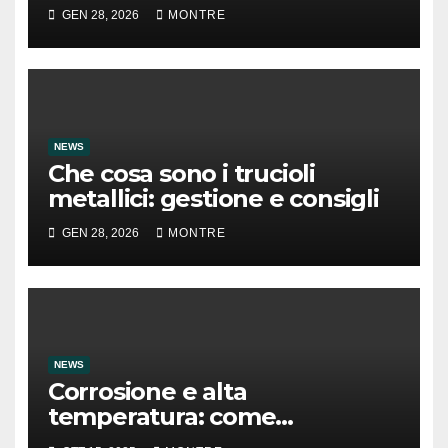
GEN 28, 2026
MONTRE
NEWS
Che cosa sono i trucioli
metallici: gestione e consigli
GEN 28, 2026
MONTRE
NEWS
Corrosione e alta
temperatura: come
preservare un elemento