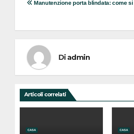
Navigazione
Manutenzione porta blindata: come si 
articoli
Di
admin
Articoli correlati
CASA
CASA