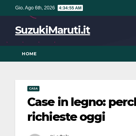
Vai
Gio. Ago 6th, 2026
4:34:56 AM
al
contenuto
SuzukiMaruti.it
HOME
CASA
Case in legno: per
richieste oggi