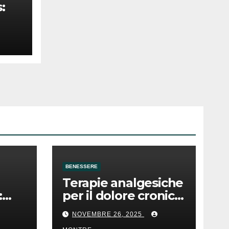
:
a si
BENESSERE
Terapie analgesiche
:
per il dolore cronico:
gli
le cose da sapere
NOVEMBRE 26, 2025