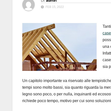
Di
admin
FEB 15, 2022
Tanti
case
poss
una 
Infa
case
sia p
Un capitolo importante va riservato alle tempistich
tempi sono molto bassi, sia quanto riguarda la mera
legno sono poco, o per nulla, inquinanti ed ecososte
richiede poco tempo, motivo per cui sono soluzioni 