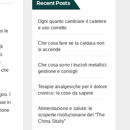
Recent Posts
Ogni quanto cambiare il catetere
e uso corretto
er le
Che cosa fare se la caldaia non
di
si accende
o.
e
Che cosa sono i trucioli metallici:
o che
gestione e consigli
Terapie analgesiche per il dolore
cronico: le cose da sapere
gno. I
ase in
Alimentazione e salute: le
zione
scoperte rivoluzionarie del “The
China Study”