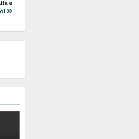
tta e
voi