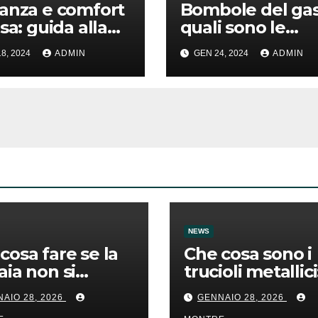
anza e comfort
Bombole del gas
sa: guida alla
quali sono le
ta della migliore
tipologie e in cos
8, 2024
ADMIN
GEN 24, 2024
ADMIN
cheria per la
differenziano
NEWS
cosa fare se la
Che cosa sono i
aia non si
trucioli metallici
ende
gestione e consi
AIO 28, 2026
GENNAIO 28, 2026