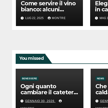
Come servire il vino
Eleg
bianco: alcuni
in ca
consigli degli
scel
LUG 22, 2025
MONTRE
MAG 1
esperti
bian
casa
You missed
BENESSERE
NEWS
Ogni quanto
Che 
cambiare il catetere
cald
e uso corretto
acc
GENNAIO 30, 2026
GENN