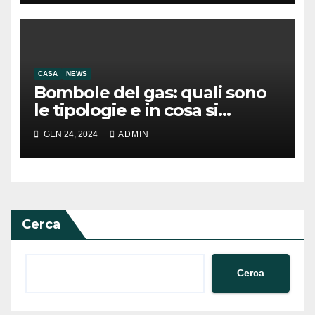
CASA
NEWS
Bombole del gas: quali sono
le tipologie e in cosa si
differenziano
GEN 24, 2024
ADMIN
Cerca
Cerca