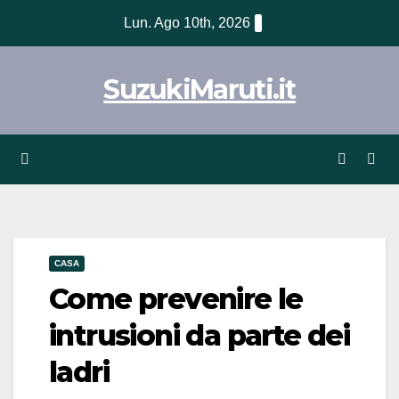
Vai
Lun. Ago 10th, 2026
al
contenuto
SuzukiMaruti.it
CASA
Come prevenire le
intrusioni da parte dei
ladri