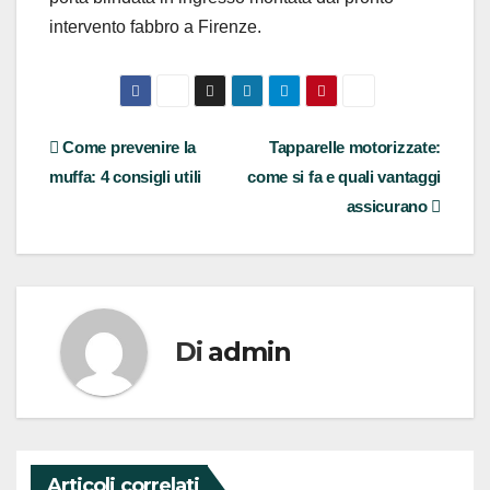
intervento fabbro a Firenze.
Navigazione
Come prevenire la
Tapparelle motorizzate:
muffa: 4 consigli utili
come si fa e quali vantaggi
articoli
assicurano
Di
admin
Articoli correlati