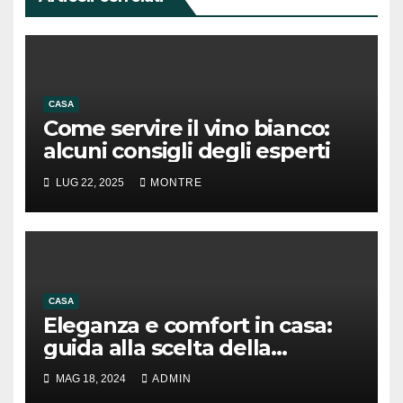
CASA
Come servire il vino bianco:
alcuni consigli degli esperti
LUG 22, 2025
MONTRE
CASA
Eleganza e comfort in casa:
guida alla scelta della
migliore biancheria per la
MAG 18, 2024
ADMIN
casa