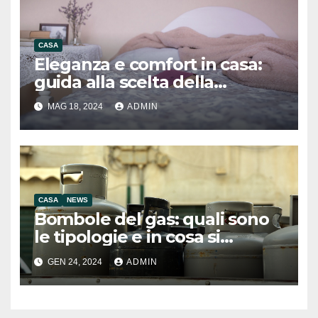
CASA
Eleganza e comfort in casa:
guida alla scelta della
migliore biancheria per la
MAG 18, 2024
ADMIN
casa
CASA
NEWS
Bombole del gas: quali sono
le tipologie e in cosa si
differenziano
GEN 24, 2024
ADMIN