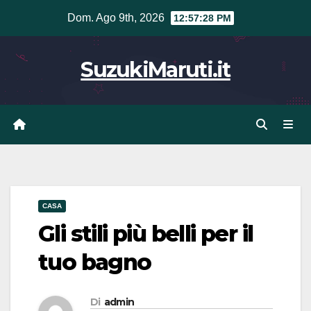
Vai
Dom. Ago 9th, 2026
12:57:29 PM
al
contenuto
SuzukiMaruti.it
CASA
Gli stili più belli per il
tuo bagno
Di
admin