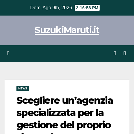
Vai
Dom. Ago 9th, 2026
2:16:59 PM
al
contenuto
SuzukiMaruti.it
NEWS
Scegliere un’agenzia
specializzata per la
gestione del proprio