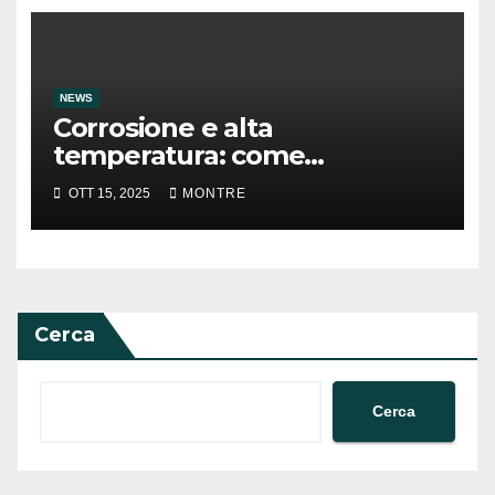
NEWS
Corrosione e alta
temperatura: come
preservare un elemento
OTT 15, 2025
MONTRE
termometrico
Cerca
Cerca