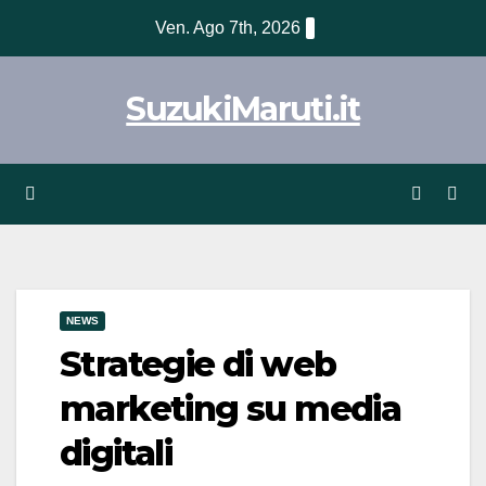
Vai
Ven. Ago 7th, 2026
al
contenuto
SuzukiMaruti.it
NEWS
Strategie di web
marketing su media
digitali