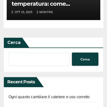
temperatura: come
preservare un elemento
OTT 15, 2025
MONTRE
termometrico
Cerca
Cerca
Recent Posts
Ogni quanto cambiare il catetere e uso corretto