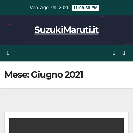
Vai
Ven. Ago 7th, 2026
11:09:38 PM
al
contenuto
SuzukiMaruti.it
Mese:
Giugno 2021