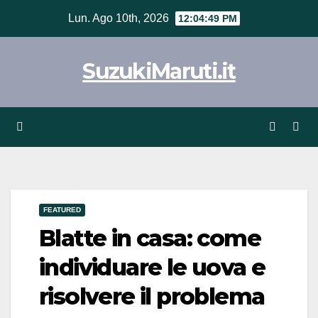
Vai
Lun. Ago 10th, 2026
12:04:49 PM
al
contenuto
SuzukiMaruti.it
FEATURED
Blatte in casa: come
individuare le uova e
risolvere il problema