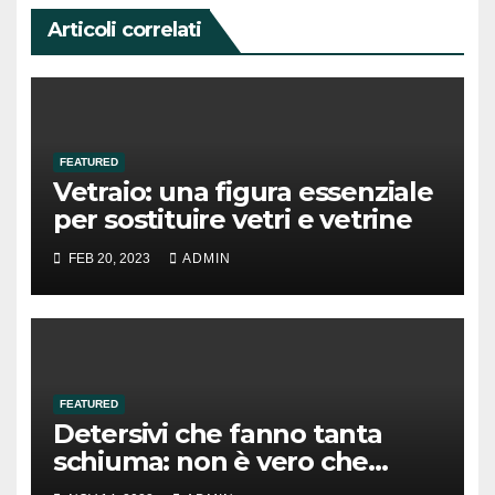
Articoli correlati
FEATURED
Vetraio: una figura essenziale
per sostituire vetri e vetrine
FEB 20, 2023
ADMIN
FEATURED
Detersivi che fanno tanta
schiuma: non è vero che
puliscono meglio