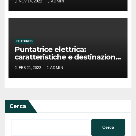
NOV 14, 2022
ADMIN
FEATURED
Puntatrice elettrica:
caratteristiche e destinazioni
di utilizzo
FEB 21, 2022
ADMIN
Cerca
Cerca