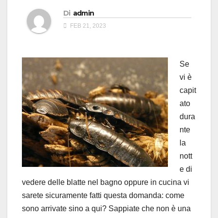
Di
admin
FEB 21, 2023
Se
vi è
capit
ato
dura
nte
la
nott
e di
vedere delle blatte nel bagno oppure in cucina vi
sarete sicuramente fatti questa domanda: come
sono arrivate sino a qui? Sappiate che non è una