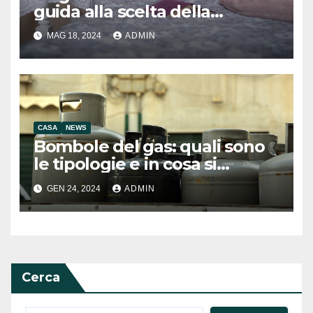
guida alla scelta della
migliore biancheria per la
MAG 18, 2024
ADMIN
casa
CASA
NEWS
Bombole del gas: quali sono
le tipologie e in cosa si
differenziano
GEN 24, 2024
ADMIN
Cerca