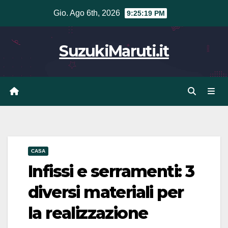
Vai
Gio. Ago 6th, 2026
9:25:20 PM
al
contenuto
SuzukiMaruti.it
CASA
Infissi e serramenti: 3
diversi materiali per
la realizzazione