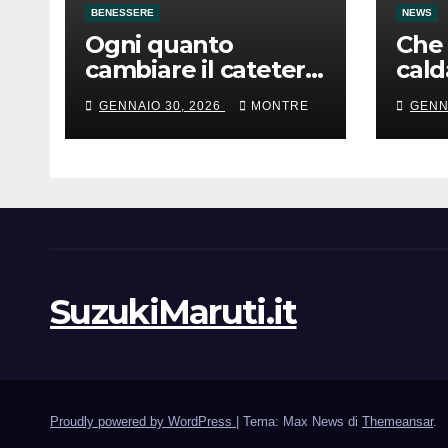
BENESSERE
NEWS
Ogni quanto
Che 
cambiare il catetere
cald
e uso corretto
acc
GENNAIO 30, 2026
MONTRE
GENN
SuzukiMaruti.it
Proudly powered by WordPress
|
Tema: Max News di
Themeansar
.