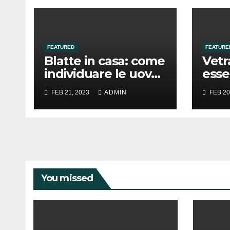
FEATURED
FEATURE
Blatte in casa: come
Vetr
individuare le uova
esse
e risolvere il
sosti
FEB 21, 2023
ADMIN
FEB 20
problema
vetr
You missed