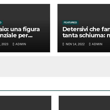
D
FEATURED
aio: una figura
Detersivi che fa
nziale per
tanta schiuma: 
tuire vetri e
è vero che
, 2023
ADMIN
NOV 14, 2022
ADMIN
ine
puliscono megli