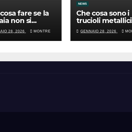
NEWS
cosa fare se la
Che cosa sono i
aia non si
trucioli metallici
ende
gestione e consi
AIO 28, 2026
MONTRE
GENNAIO 28, 2026
MO