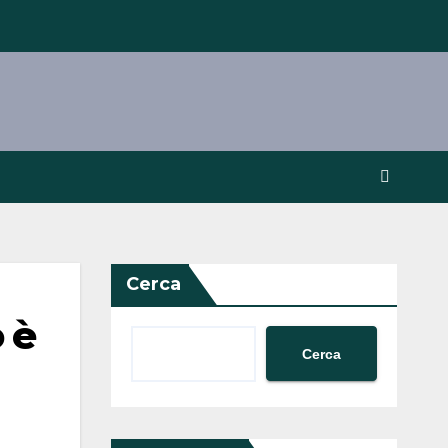
Cerca
 è
Cerca