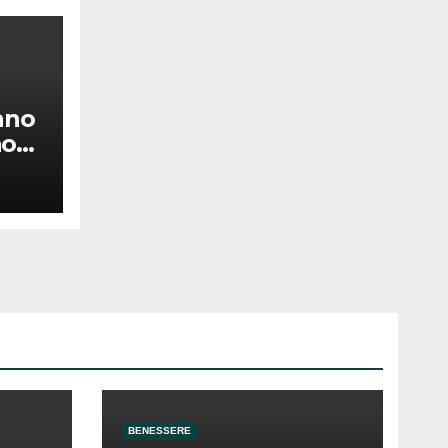
nno
non
o
BENESSERE