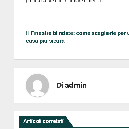
propria salute e di informare il medico.
Navigazione
Finestre blindate: come sceglierle per
casa più sicura
articoli
Di
admin
Articoli correlati