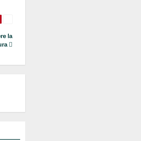
re la
ura