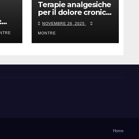
Terapie analgesiche
per il dolore cronico:
le cose da sapere
:
NOVEMBRE 26, 2025
gli
NTRE
MONTRE
Home