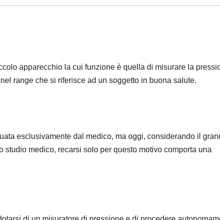
ccolo apparecchio la cui funzione è quella di misurare la pressi
ra nel range che si riferisce ad un soggetto in buona salute.
tuata esclusivamente dal medico, ma oggi, considerando il gra
o studio medico, recarsi solo per questo motivo comporta una
dotarsi di un misuratore di pressione e di procedere autonomam