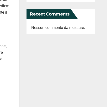
edico:
te il
Recent Comments
Nessun commento da mostrare.
one,
re
na,