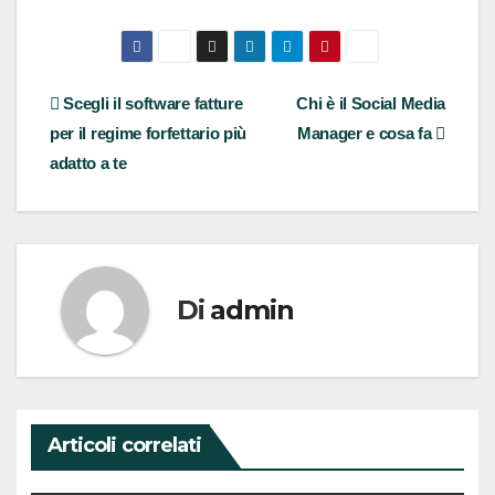
Navigazione
Scegli il software fatture
Chi è il Social Media
per il regime forfettario più
Manager e cosa fa
articoli
adatto a te
Di
admin
Articoli correlati