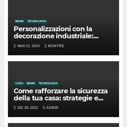
NEWS
TECNOLOGIA
Personalizzazioni con la
decorazione industriale:
applicazioni e risorse
MAG 21, 2024
MONTRE
tecnologiche
CASA
NEWS
TECNOLOGIA
Come rafforzare la sicurezza
della tua casa: strategie e
suggerimenti pratici
DIC 30, 2023
ADMIN