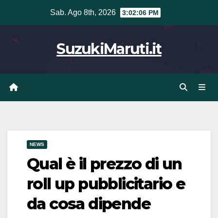
Vai
Sab. Ago 8th, 2026
3:02:07 PM
al
contenuto
SuzukiMaruti.it
NEWS
Qual è il prezzo di un
roll up pubblicitario e
da cosa dipende