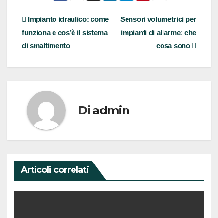
Navigazione
Impianto idraulico: come
Sensori volumetrici per
funziona e cos’è il sistema
impianti di allarme: che
articoli
di smaltimento
cosa sono
Di
admin
Articoli correlati