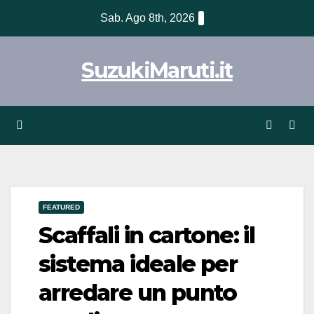
Vai
Sab. Ago 8th, 2026
al
contenuto
SuzukiMaruti.it
FEATURED
Scaffali in cartone: il
sistema ideale per
arredare un punto