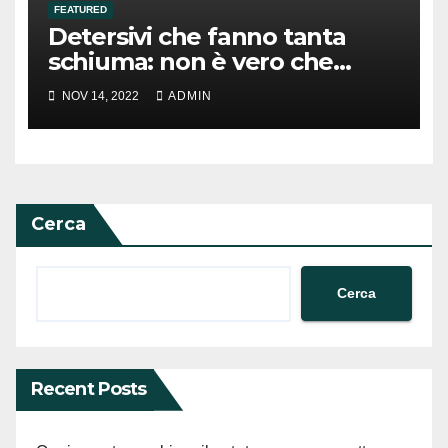
FEATURED
Detersivi che fanno tanta
schiuma: non è vero che
puliscono meglio
NOV 14, 2022
ADMIN
Cerca
Cerca
Recent Posts