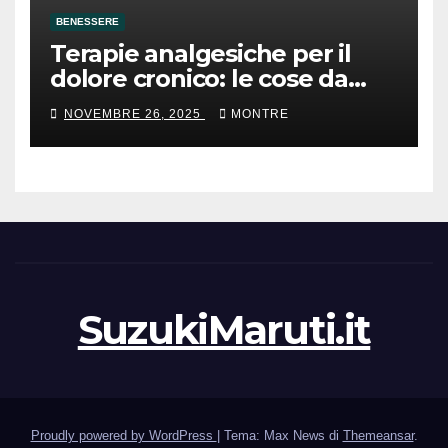
BENESSERE
Terapie analgesiche per il
dolore cronico: le cose da
sapere
NOVEMBRE 26, 2025
MONTRE
SuzukiMaruti.it
Proudly powered by WordPress
|
Tema: Max News di
Themeansar
.