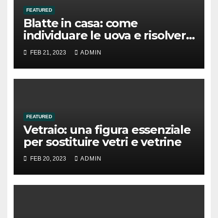
FEATURED
Blatte in casa: come
individuare le uova e risolvere
il problema
FEB 21, 2023
ADMIN
FEATURED
Vetraio: una figura essenziale
per sostituire vetri e vetrine
FEB 20, 2023
ADMIN