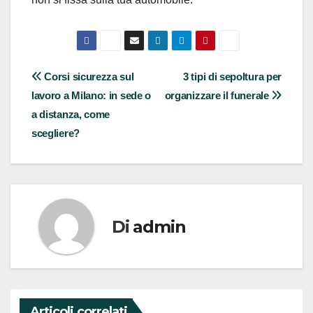
Navigazione
Corsi sicurezza sul
3 tipi di sepoltura per
lavoro a Milano: in sede o
organizzare il funerale
articoli
a distanza, come
scegliere?
Di
admin
Articoli correlati