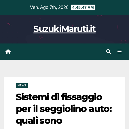
Vai
Ven. Ago 7th, 2026
4:45:48 AM
al
contenuto
SuzukiMaruti.it
NEWS
Sistemi di fissaggio
per il seggiolino auto:
quali sono