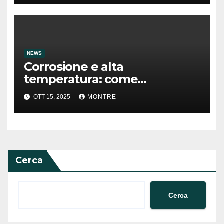
NEWS
Corrosione e alta
temperatura: come
preservare un elemento
OTT 15, 2025
MONTRE
termometrico
Cerca
Cerca