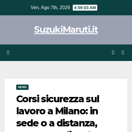
Vai
Ven. Ago 7th, 2026
4:59:04 AM
al
contenuto
SuzukiMaruti.it
NEWS
Corsi sicurezza sul
lavoro a Milano: in
sede o a distanza,