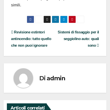
simili.
Navigazione
Revisione estintori
Sistemi di fissaggio per il
antincendio: tutto quello
seggiolino auto: quali
articoli
che non puoi ignorare
sono
Di
admin
Articoli correlati