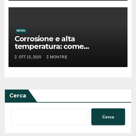
NEWS
Corrosione e alta
temperatura: come
preservare un elemento
OTT 15, 2025
MONTRE
termometrico
Cerca
Cerca