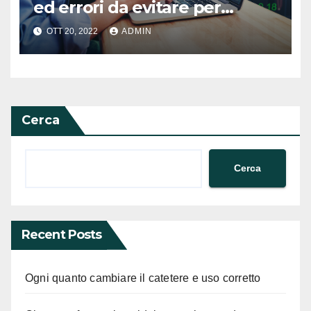
ed errori da evitare per
costruire una strategia di
OTT 20, 2022
ADMIN
investimento
Cerca
Cerca
Recent Posts
Ogni quanto cambiare il catetere e uso corretto