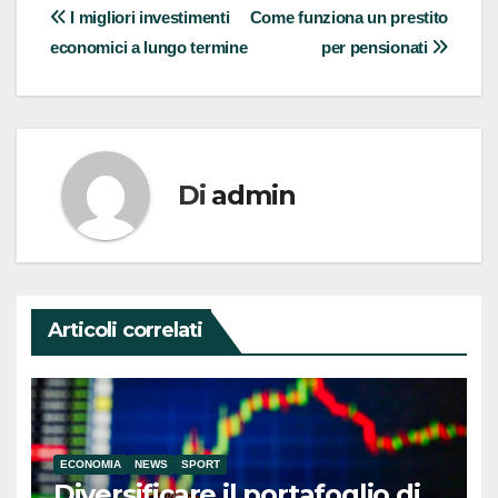
Navigazione
I migliori investimenti
Come funziona un prestito
economici a lungo termine
per pensionati
articoli
Di
admin
Articoli correlati
ECONOMIA
NEWS
SPORT
Diversificare il portafoglio di