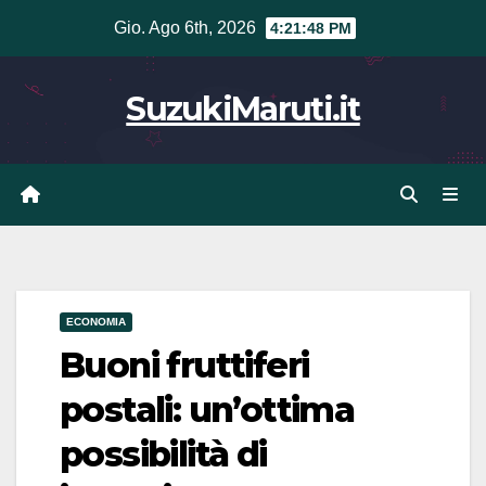
Vai
Gio. Ago 6th, 2026
4:21:48 PM
al
contenuto
SuzukiMaruti.it
ECONOMIA
Buoni fruttiferi
postali: un’ottima
possibilità di