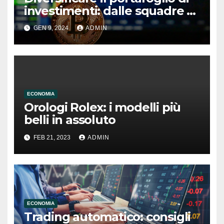
investimenti: dalle squadre di
calcio alle criptovalute
GEN 9, 2024
ADMIN
ECONOMIA
Orologi Rolex: i modelli più
belli in assoluto
FEB 21, 2023
ADMIN
ECONOMIA
Trading automatico: consigli