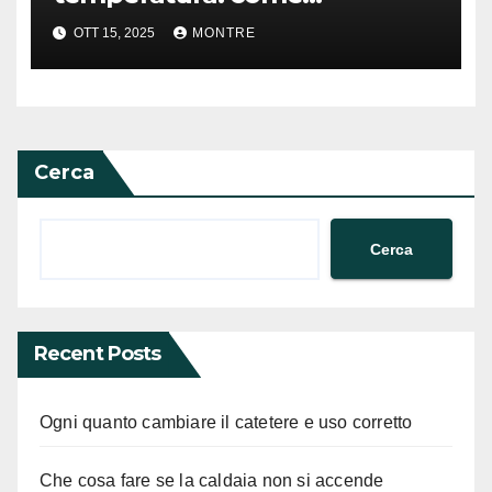
preservare un elemento
OTT 15, 2025
MONTRE
termometrico
Cerca
Cerca
Recent Posts
Ogni quanto cambiare il catetere e uso corretto
Che cosa fare se la caldaia non si accende