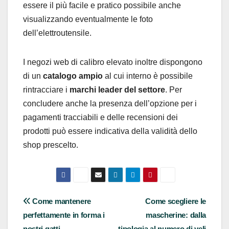
essere il più facile e pratico possibile anche
visualizzando eventualmente le foto
dell’elettroutensile.
I negozi web di calibro elevato inoltre dispongono
di un
catalogo ampio
al cui interno è possibile
rintracciare i
marchi leader del settore
. Per
concludere anche la presenza dell’opzione per i
pagamenti tracciabili e delle recensioni dei
prodotti può essere indicativa della validità dello
shop prescelto.
Navigazione
Come mantenere
Come scegliere le
perfettamente in forma i
mascherine: dalla
articoli
nostri gatti
tipologia al numero di veli