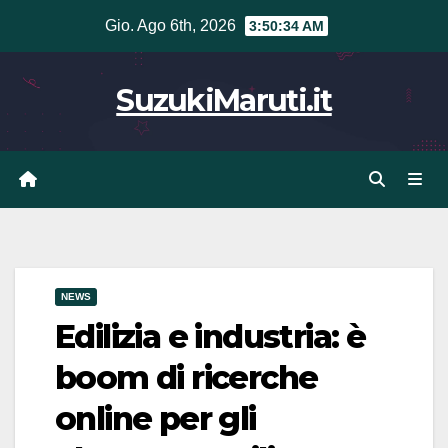
Vai
Gio. Ago 6th, 2026
3:50:34 AM
al
contenuto
SuzukiMaruti.it
NEWS
Edilizia e industria: è
boom di ricerche
online per gli