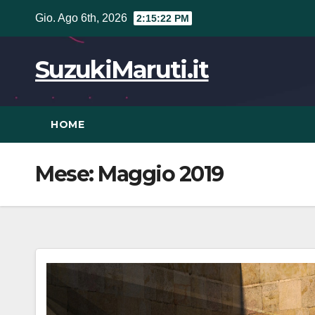
Vai
Gio. Ago 6th, 2026
2:15:23 PM
al
contenuto
SuzukiMaruti.it
HOME
Mese:
Maggio 2019