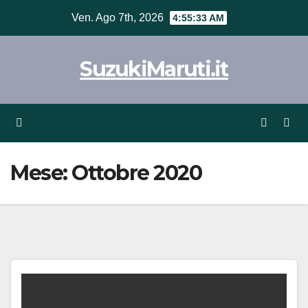
Vai
Ven. Ago 7th, 2026
4:55:34 AM
al
contenuto
SuzukiMaruti.it
Mese:
Ottobre 2020