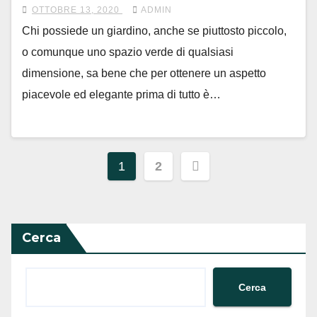
OTTOBRE 13, 2020
ADMIN
Chi possiede un giardino, anche se piuttosto piccolo,
o comunque uno spazio verde di qualsiasi
dimensione, sa bene che per ottenere un aspetto
piacevole ed elegante prima di tutto è…
Paginazione
1
2
degli
articoli
Cerca
Cerca