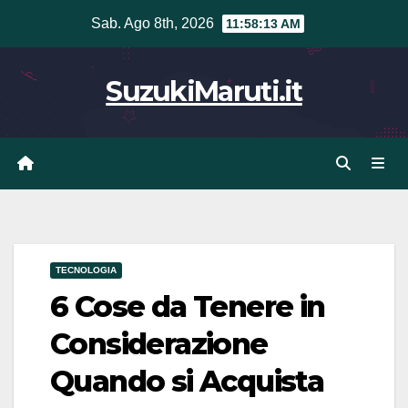
Vai
Sab. Ago 8th, 2026
11:58:13 AM
al
contenuto
SuzukiMaruti.it
TECNOLOGIA
6 Cose da Tenere in
Considerazione
Quando si Acquista