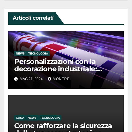
Articoli correlati
NEWS
TECNOLOGIA
Personalizzazioni con la
decorazione industriale:
applicazioni e risorse
MAG 21, 2024
MONTRE
tecnologiche
CASA
NEWS
TECNOLOGIA
Come rafforzare la sicurezza