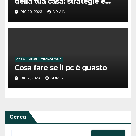
della tua casa: strategie e
suggerimenti pratici
DIC 30, 2023
ADMIN
CASA
NEWS
TECNOLOGIA
Cosa fare se il pc è guasto
DIC 2, 2023
ADMIN
Cerca