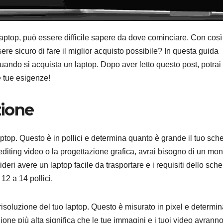
ptop, può essere difficile sapere da dove cominciare. Con così
re sicuro di fare il miglior acquisto possibile? In questa guida
 quando si acquista un laptop. Dopo aver letto questo post, potrai
e tue esigenze!
zione
ptop. Questo è in pollici e determina quanto è grande il tuo sch
l’editing video o la progettazione grafica, avrai bisogno di un moni
deri avere un laptop facile da trasportare e i requisiti dello sch
12 a 14 pollici.
risoluzione del tuo laptop. Questo è misurato in pixel e determi
ione più alta significa che le tue immagini e i tuoi video avrann