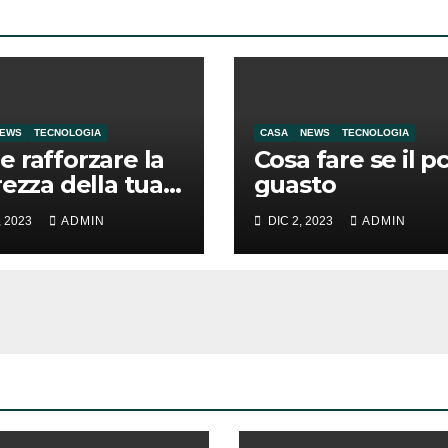
EWS
TECNOLOGIA
CASA
NEWS
TECNOLOGIA
 rafforzare la
Cosa fare se il p
rezza della tua
guasto
: strategie e
, 2023
ADMIN
DIC 2, 2023
ADMIN
erimenti
ci