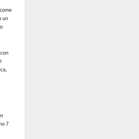
è come
o un
no
 con
l
ica,
er
no 7