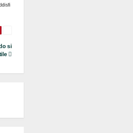
ddisfi
do si
ile