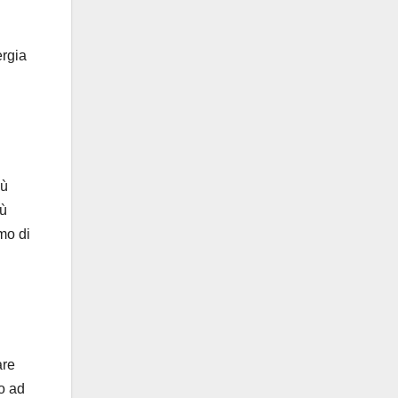
ergia
iù
iù
amo di
are
to ad