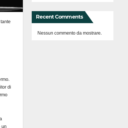
Recent Comments
 tante
Nessun commento da mostrare.
ermo.
tor di
ermo
na
o un