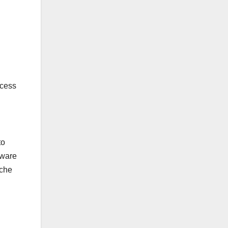
ccess
to
tware
 che