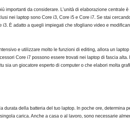
più importanti da considerare. L’unità di elaborazione centrale 
nclusi nei laptop sono Core i3, Core i5 e Core i7. Se stai cercand
re i3. È adatto a quegli impiegati che sfogliano video e modifica
ensivo e utilizzare molto le funzioni di editing, allora un laptop
cessori Core i7 possono essere trovati nei laptop di fascia alta. I
e tu sia un giocatore esperto di computer o che elabori molta graf
 durata della batteria del tuo laptop. In poche ore, determina p
 singola carica. Anche a casa o al lavoro, sono necessarie alme