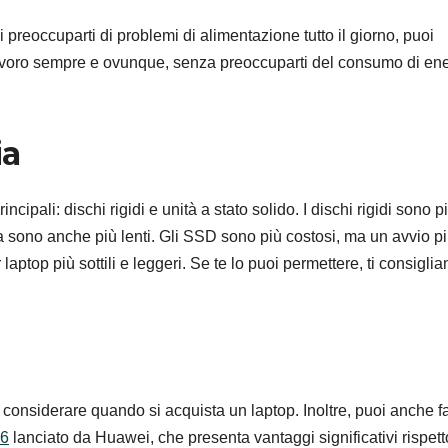
 preoccuparti di problemi di alimentazione tutto il giorno, puoi
al lavoro sempre e ovunque, senza preoccuparti del consumo di en
ia
ncipali: dischi rigidi e unità a stato solido. I dischi rigidi sono p
a sono anche più lenti. Gli SSD sono più costosi, ma un avvio p
laptop più sottili e leggeri. Se te lo puoi permettere, ti consigli
a considerare quando si acquista un laptop. Inoltre, puoi anche f
16
lanciato da Huawei, che presenta vantaggi significativi rispet