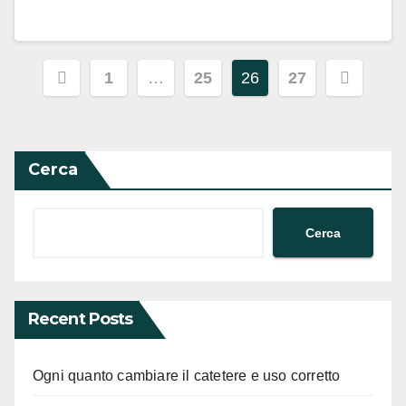
Paginazione
1
…
25
26
27
degli
articoli
Cerca
Cerca
Recent Posts
Ogni quanto cambiare il catetere e uso corretto