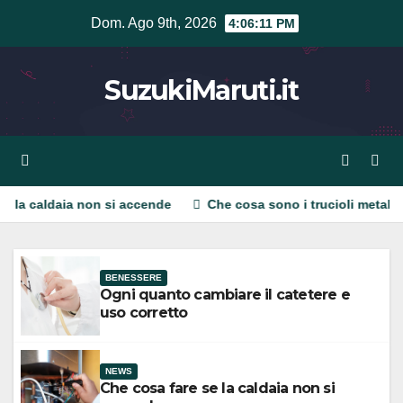
Vai
Dom. Ago 9th, 2026
4:06:12 PM
al
contenuto
SuzukiMaruti.it
non si accende
Che cosa sono i trucioli metallici: gestione e 
BENESSERE
Ogni quanto cambiare il catetere e
uso corretto
NEWS
Che cosa fare se la caldaia non si