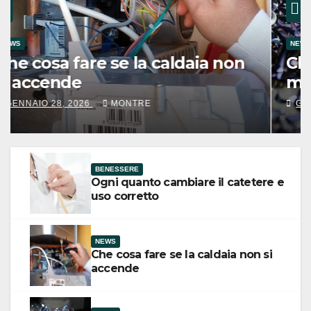
NEWS
Che cosa sono i trucioli
metallici: gestione e consigli
GENNAIO 28, 2026
MONTRE
BENESSERE
Ogni quanto cambiare il catetere e
uso corretto
NEWS
Che cosa fare se la caldaia non si
accende