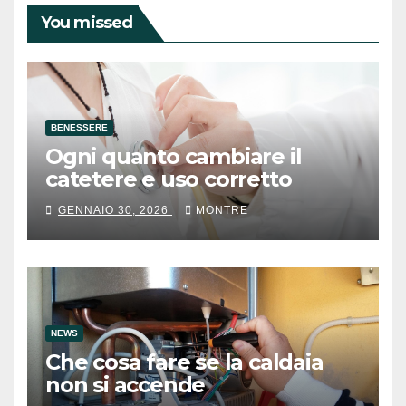
You missed
BENESSERE
Ogni quanto cambiare il
catetere e uso corretto
GENNAIO 30, 2026
MONTRE
NEWS
Che cosa fare se la caldaia
non si accende